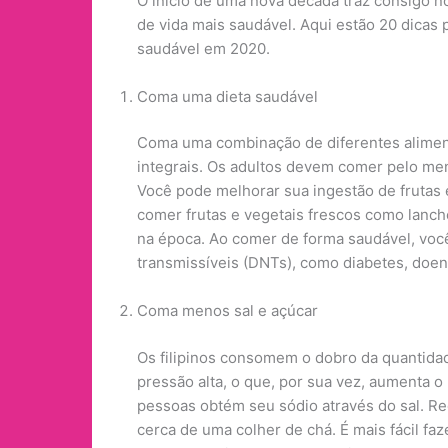
O início de uma nova década traz consigo no
de vida mais saudável. Aqui estão 20 dicas 
saudável em 2020.
Coma uma dieta saudável
Coma uma combinação de diferentes aliment
integrais. Os adultos devem comer pelo men
Você pode melhorar sua ingestão de frutas 
comer frutas e vegetais frescos como lanch
na época. Ao comer de forma saudável, você
transmissíveis (DNTs), como diabetes, doen
Coma menos sal e açúcar
Os filipinos consomem o dobro da quantida
pressão alta, o que, por sua vez, aumenta o
pessoas obtém seu sódio através do sal. Red
cerca de uma colher de chá. É mais fácil faz