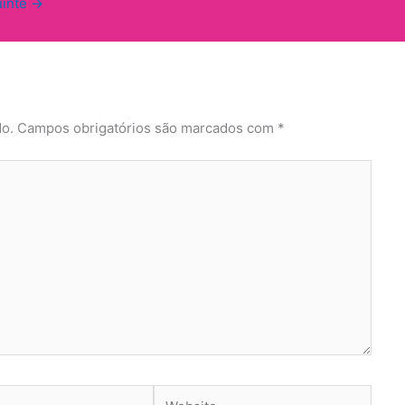
uinte
→
do.
Campos obrigatórios são marcados com
*
Website