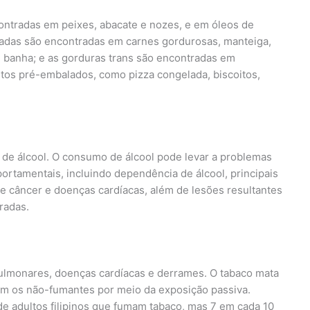
ontradas em peixes, abacate e nozes, e em óleos de
turadas são encontradas em carnes gordurosas, manteiga,
e banha; e as gorduras trans são encontradas em
mentos pré-embalados, como pizza congelada, biscoitos,
 de álcool. O consumo de álcool pode levar a problemas
rtamentais, incluindo dependência de álcool, principais
de câncer e doenças cardíacas, além de lesões resultantes
radas.
lmonares, doenças cardíacas e derrames. O tabaco mata
m os não-fumantes por meio da exposição passiva.
de adultos filipinos que fumam tabaco, mas 7 em cada 10