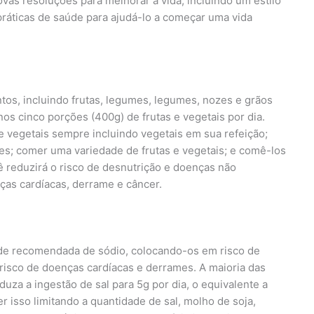
vas resoluções para melhorar a vida, incluindo um estilo
práticas de saúde para ajudá-lo a começar uma vida
os, incluindo frutas, legumes, legumes, nozes e grãos
os cinco porções (400g) de frutas e vegetais por dia.
e vegetais sempre incluindo vegetais em sua refeição;
es; comer uma variedade de frutas e vegetais; e comê-los
 reduzirá o risco de desnutrição e doenças não
ças cardíacas, derrame e câncer.
de recomendada de sódio, colocando-os em risco de
 risco de doenças cardíacas e derrames. A maioria das
uza a ingestão de sal para 5g por dia, o equivalente a
er isso limitando a quantidade de sal, molho de soja,