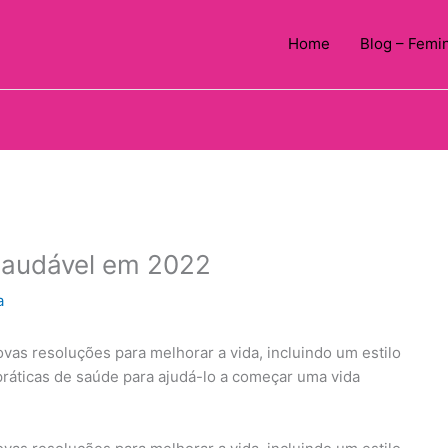
Home
Blog – Femi
Saudável em 2022
a
vas resoluções para melhorar a vida, incluindo um estilo
práticas de saúde para ajudá-lo a começar uma vida